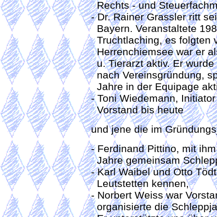
Rechts - und Steuerfach
- Dr. Rainer Grassler ritt 
Bayern. Veranstaltete 198
Truchtlaching, es folgten v
Herrenchiemsee war er als
u. Tierarzt aktiv. Er wurde
nach Vereinsgründung, spä
Jahre in der Equipage akti
- Toni Wiedemann, Initiat
Vorstand bis heute
und jene die im Gründung
- Ferdinand Pittino, mit ihm
Jahre gemeinsam Schlepp
- Karl Waibel und Otto Töd
Leutstetten kennen,
- Norbert Weiss war Vorst
organisierte die Schleppj