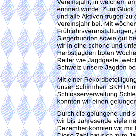
Vereinsjahr, in welchem an
erinnert wurde. Zum Glück h
und alle Aktiven trugen zu
Vereinsjahr bei. Mit wöchen
Frühjahrsveranstaltungen,
Siegerhunden sowie gut be
wir in eine schöne und unfa
Herbstjagden boten Woche
Reiter wie Jagdgäste, welc
Schweiz unsere Jagden be
Mit einer Rekordbeteiligun
unser Schirmherr SKH Prinz
Schlösserverwaltung Schle
konnten wir einen gelunge
Durch die gelungene und s
wir bis Jahresende viele n
Dezember konnten wir mit 
Diese Zahl hat sich zum Ja