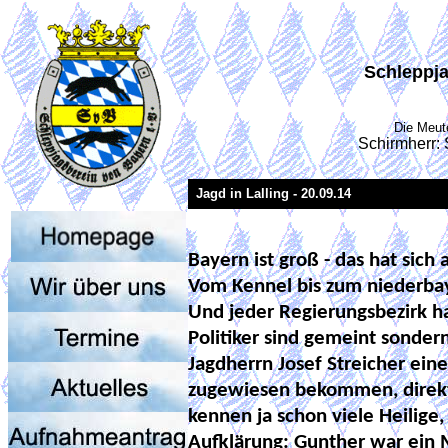
Schleppja
Die Meut
Schirmherr:
Jagd in Lalling - 20.09.14
Bayern ist groß - das hat sic
Vom Kennel bis zum niederbaye
Und jeder Regierungsbezirk ha
Politiker sind gemeint sondern
Jagdherrn Josef Streicher ei
zugewiesen bekommen, direkt
kennen ja schon viele Heilige
Aufklärung: Gunther war ein 